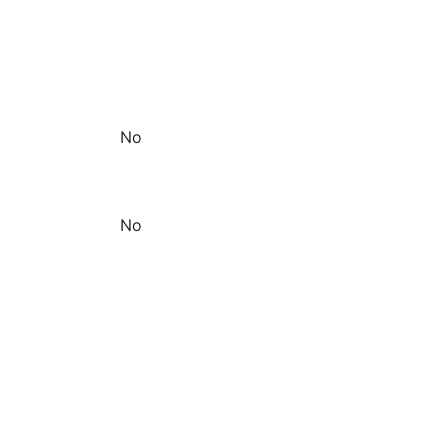
No
No